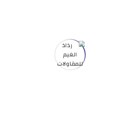
ة إليها.
 ببساطة نص شكلي (بمعنى أن الغاية هي الشكل وليس المحتوى) ويُستخدم في ص
قامت مطبعة مجهولة برص مجموعة من الأحرف بشكل عشوائي أخذتها
 هذا النص، بل انه حتى صار مستخدماً وبشكله الأصلي في الطباع
ستينيّات هذا القرن مع إصدار رقائق “ليتراسيت” (Letraset) البلاستيكية تحوي مقاطع من هذا الن
م، ولكن الغالبية تم تعديلها بشكل ما عبر إدخال بعض النوادر أو ا
اك أي كلمات أو عبارات محرجة أو غير لائقة مخبأة في هذا النص. ب